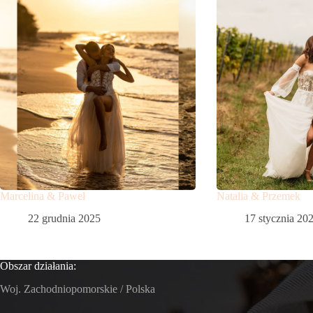
Marcelina & Paweł
Natalia & Przemek
22 grudnia 2025
17 stycznia 20
Obszar działania:
Woj. Zachodniopomorskie / Polska