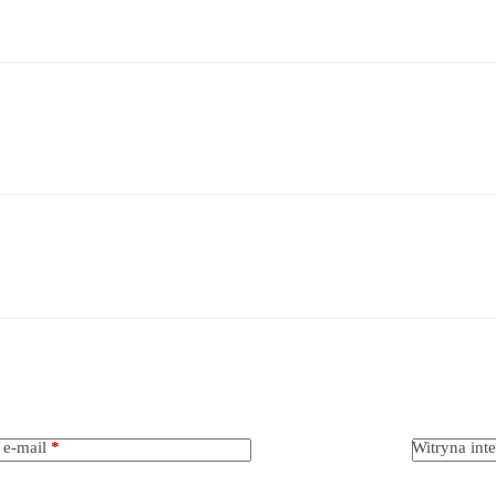
 e-mail
*
Witryna int