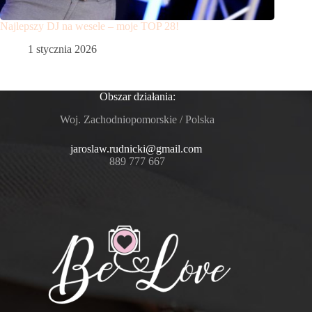
Najlepszy DJ na wesele – moje TOP 28!
1 stycznia 2026
Obszar działania:
Woj. Zachodniopomorskie / Polska
jaroslaw.rudnicki@gmail.com
889 777 667