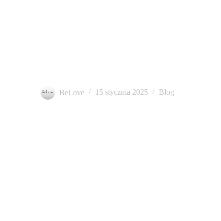
Najciekawsze miejsca na sesję ślubną w Szczecinie – moje
TOP 10!
BeLove
15 stycznia 2025
Blog