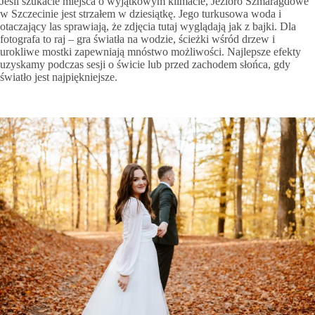
Jeśli szukacie miejsca o wyjątkowym klimacie, Jezioro Szmaragdowe
w Szczecinie jest strzałem w dziesiątkę. Jego turkusowa woda i
otaczający las sprawiają, że zdjęcia tutaj wyglądają jak z bajki. Dla
fotografa to raj – gra światła na wodzie, ścieżki wśród drzew i
urokliwe mostki zapewniają mnóstwo możliwości. Najlepsze efekty
uzyskamy podczas sesji o świcie lub przed zachodem słońca, gdy
światło jest najpiękniejsze.