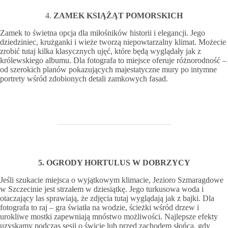
4.
ZAMEK KSIĄŻĄT POMORSKICH
Zamek to świetna opcja dla miłośników historii i elegancji. Jego
dziedziniec, krużganki i wieże tworzą niepowtarzalny klimat. Możecie
zrobić tutaj kilka klasycznych ujęć, które będą wyglądały jak z
królewskiego albumu. Dla fotografa to miejsce oferuje różnorodność –
od szerokich planów pokazujących majestatyczne mury po intymne
portrety wśród zdobionych detali zamkowych fasad.
5. OGRODY HORTULUS W DOBRZYCY
Jeśli szukacie miejsca o wyjątkowym klimacie, Jezioro Szmaragdowe
w Szczecinie jest strzałem w dziesiątkę. Jego turkusowa woda i
otaczający las sprawiają, że zdjęcia tutaj wyglądają jak z bajki. Dla
fotografa to raj – gra światła na wodzie, ścieżki wśród drzew i
urokliwe mostki zapewniają mnóstwo możliwości. Najlepsze efekty
uzyskamy podczas sesji o świcie lub przed zachodem słońca, gdy