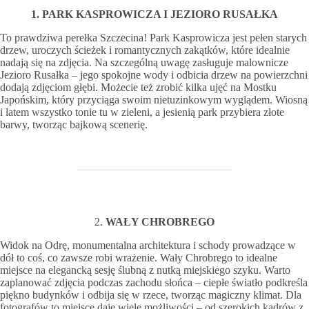
1. PARK KASPROWICZA I JEZIORO RUSAŁKA
To prawdziwa perełka Szczecina! Park Kasprowicza jest pełen starych
drzew, uroczych ścieżek i romantycznych zakątków, które idealnie
nadają się na zdjęcia. Na szczególną uwagę zasługuje malownicze
Jezioro Rusałka – jego spokojne wody i odbicia drzew na powierzchni
dodają zdjęciom głębi. Możecie też zrobić kilka ujęć na Mostku
Japońskim, który przyciąga swoim nietuzinkowym wyglądem. Wiosną
i latem wszystko tonie tu w zieleni, a jesienią park przybiera złote
barwy, tworząc bajkową scenerię.
2.
WAŁY CHROBREGO
Widok na Odrę, monumentalna architektura i schody prowadzące w
dół to coś, co zawsze robi wrażenie. Wały Chrobrego to idealne
miejsce na elegancką sesję ślubną z nutką miejskiego szyku. Warto
zaplanować zdjęcia podczas zachodu słońca – ciepłe światło podkreśla
piękno budynków i odbija się w rzece, tworząc magiczny klimat. Dla
fotografów to miejsce daje wiele możliwości – od szerokich kadrów z