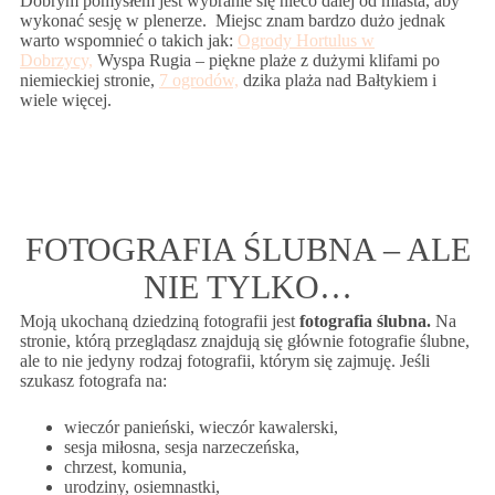
Dobrym pomysłem jest wybranie się nieco dalej od miasta, aby
wykonać sesję w plenerze. Miejsc znam bardzo dużo jednak
warto wspomnieć o takich jak:
Ogrody Hortulus w
Dobrzycy,
Wyspa Rugia – piękne plaże z dużymi klifami po
niemieckiej stronie,
7 ogrodów,
dzika plaża nad Bałtykiem i
wiele więcej.
FOTOGRAFIA ŚLUBNA – ALE
NIE TYLKO…
Moją ukochaną dziedziną fotografii jest
fotografia ślubna.
Na
stronie, którą przeglądasz znajdują się głównie fotografie ślubne,
ale to nie jedyny rodzaj fotografii, którym się zajmuję. Jeśli
szukasz fotografa na:
wieczór panieński, wieczór kawalerski,
sesja miłosna, sesja narzeczeńska,
chrzest, komunia,
urodziny, osiemnastki,