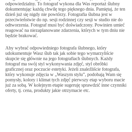
odpowiedzialny. To fotograf wykona dla Was reportaż ślubny
dokumentując każdą chwilę tego pięknego dnia. Pamiętaj, że ten
dzień już się nigdy nie powtórzy. Fotografia ślubna jest w
przeciwieństwie do np. sesji rodzinnej czy sesji w studio nie do
odtworzenia. Fotograf musi być doświadczony. Powinien umieć
reagować na niezaplanowane zdarzenia, których w tym dniu nie
będzie brakować.
Aby wybrać odpowiedniego fotografa ślubnego, który
udokumentuje Wasz ślub tak jak sobie tego wymarzyliście
skupcie się głównie na jego fotografiach ślubnych. Każdy
fotograf ma swój styl wykonywania zdjęć, styl obróbki
graficznej oraz poczucie estetyki. Jeżeli znaleźliście fotografa,
który wykonuje zdjęcia w „Waszym stylu”, podobają Wam się
pomysły, kolory i klimat tych zdjęć pierwszy etap wyboru macie
już za sobą. W kolejnym etapie sugeruję sprawdzić inne czynniki
oferty, tj. cena, produkty jakie otrzymacie etc.