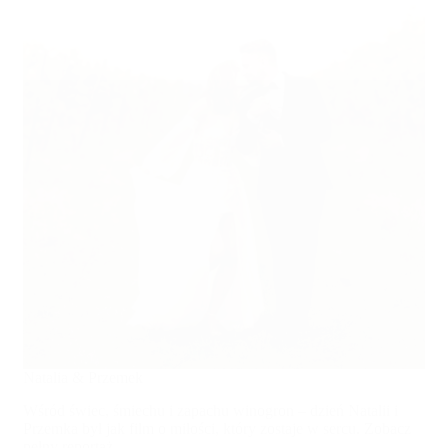
Natalia & Przemek
Wśród świec, śmiechu i zapachu winogron – dzień Natalii i
Przemka był jak film o miłości, który zostaje w sercu. Zobacz
pełny reportaż.