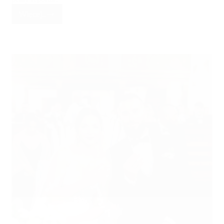
Więcej...
Natalia
&
Przemek