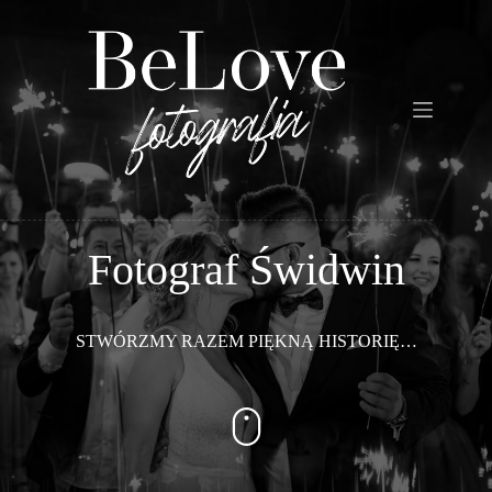
Przejdź
do
treści
Fotograf Świdwin
STWÓRZMY RAZEM PIĘKNĄ HISTORIĘ…